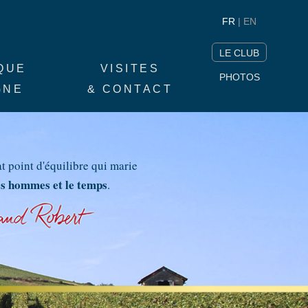
FR
| EN
LE CLUB
QUE
VISITES
PHOTOS
GNE
& CONTACT
at point d'équilibre qui marie
les hommes et le temps
.